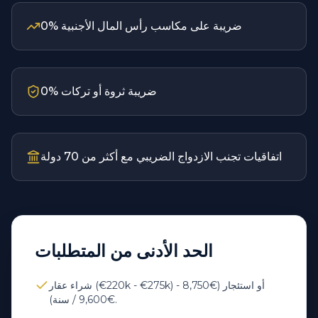
0% ضريبة على مكاسب رأس المال الأجنبية
0% ضريبة ثروة أو تركات
اتفاقيات تجنب الازدواج الضريبي مع أكثر من 70 دولة
الحد الأدنى من المتطلبات
شراء عقار (€220k - €275k) أو استئجار (€8,750 -
€9,600 / سنة).