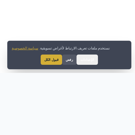
نستخدم ملفات تعريف الارتباط لأغراض تسويقية.
سياسة الخصوصية
الإعدادات
رفض
قبول الكل
تعمل ZET FINANCE بموجب الترخيص الرسمي ARM04957 الصادر للشريك
المدير السيد MICHAEL MERCIECA، المخوّل بصفته الشخصية بالعمل كمزوّد
خدمات مؤسسية لدى MALTA FINANCIAL SERVICES AUTHORITY.
مكتب العملاء الخاص