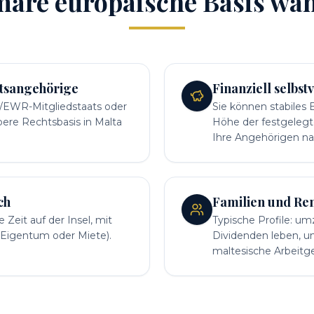
märe europäische Basis wäh
atsangehörige
Finanziell selbs
-/EWR-Mitgliedstaats oder
Sie können stabiles
ere Rechtsbasis in Malta
Höhe der festgelegte
Ihre Angehörigen n
ch
Familien und Re
Zeit auf der Insel, mit
Typische Profile: um
 (Eigentum oder Miete).
Dividenden leben, un
maltesische Arbeitge