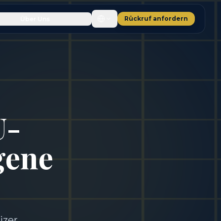
Rückruf anfordern
Über Uns
U-
gene
izer