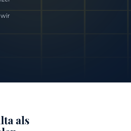
 wir
ta als