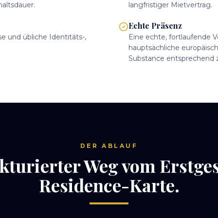
altsdauer.
langfristiger Mietvertrag.
Echte Präsenz
 und übliche Identitäts-,
Eine echte, fortlaufende 
hauptsächliche europäisch
Substance entsprechend zu
DER ABLAUF
ukturierter Weg vom Erstges
Residence-Karte.