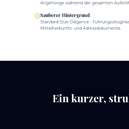
Angehörige während der gesamten Aufenth
Sauberer Hintergrund
Standard-Due-Diligence - Führungszeugnisse
Mittelherkunfts- und Adressdokumente.
Ein kurzer, str