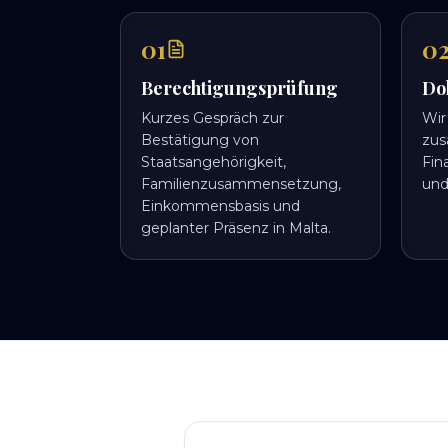
01
0
Berechtigungsprüfung
Do
Kurzes Gespräch zur
Wir
Bestätigung von
zus
Staatsangehörigkeit,
Fin
Familienzusammensetzung,
und
Einkommensbasis und
geplanter Präsenz in Malta.