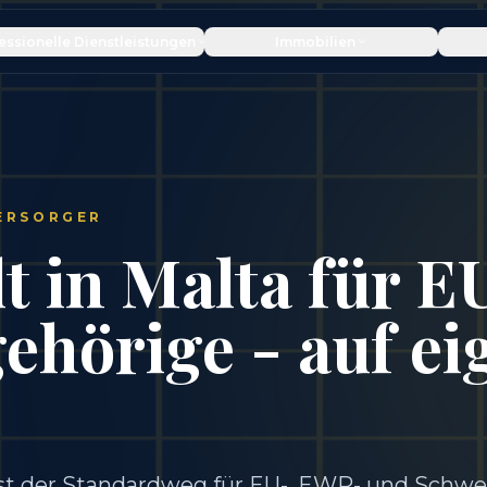
essionelle Dienstleistungen
Immobilien
ERSORGER
t in Malta für E
ehörige - auf ei
 ist der Standardweg für EU-, EWR- und Schwe