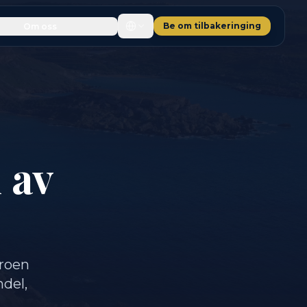
Be om tilbakeringing
Om oss
 av
broen
ndel,