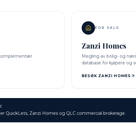
FOR SALG
Zanzi Homes
ss komplementær
Megling av bolig- og næri
database for kjøpere og s
BESØK ZANZI HOMES
C
er QuickLets, Zanzi Homes og QLC commercial brokerage.