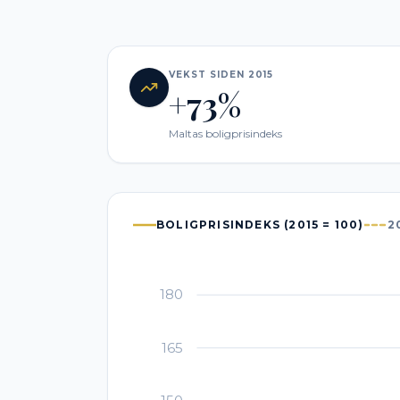
VEKST SIDEN 2015
+73%
Maltas boligprisindeks
BOLIGPRISINDEKS (2015 = 100)
2
180
165