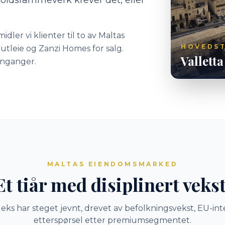
oldsrammeverk krever det, eller
dler vi klienter til to av Maltas
HOVEDS
tleie og Zanzi Homes for salg.
Vallett
nnganger.
MALTAS EIENDOMSMARKED
Et tiår med disiplinert vekst
deks har steget jevnt, drevet av befolkningsvekst, EU-in
etterspørsel etter premiumsegmentet.