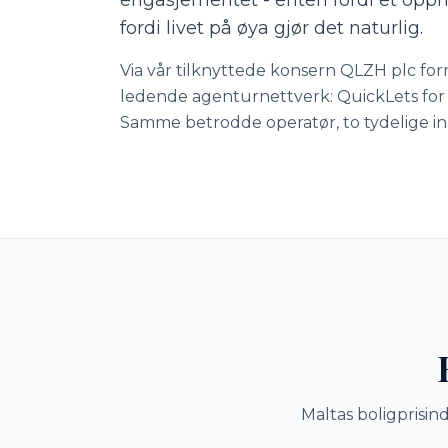
engasjementet - enten fordi et opph
fordi livet på øya gjør det naturlig.
Via vår tilknyttede konsern QLZH plc formi
ledende agenturnettverk: QuickLets for u
Samme betrodde operatør, to tydelige i
Maltas boligprisin