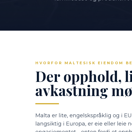
HVORFOR MALTESISK EIENDOM B
Der opphold, li
avkastning mø
Malta er lite, engelskspråklig og i EU
langsiktig i Europa, er eie eller leie 