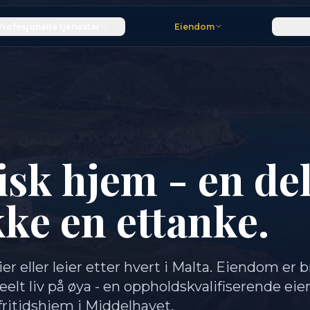
Profesjonelle tjenester
Eiendom
isk hjem - en del
kke en ettanke.
ier eller leier etter hvert i Malta. Eiendom er 
elt liv på øya - en oppholdskvalifiserende eie
fritidshjem i Middelhavet.