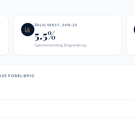
ÅRLIG VEKST, 2015–23
5.5%
Gjennomsnittlig årlig endring
025 FORELØPIG