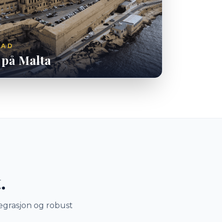
TAD
a på Malta
.
tegrasjon og robust