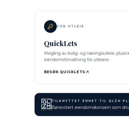
FOR UTLEIE
QuickLets
Megling av bolig- og næringsutleie, plu
eiendomsforvaltning for utleiere.
BESØK QUICKLETS
TILKNYTTET ENHET TIL QLZH PL
Børsnotert eiendomskonsern som driv