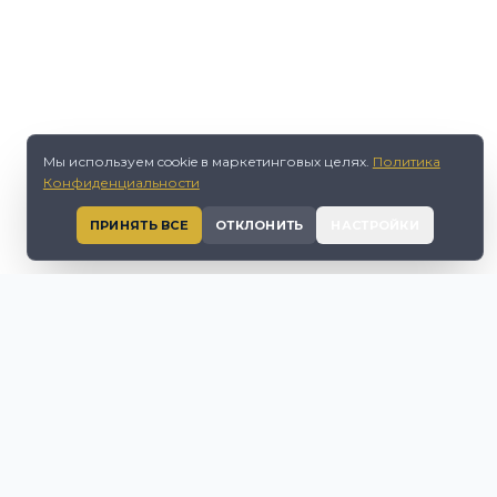
Мы используем cookie в маркетинговых целях.
Политика
Конфиденциальности
ПРИНЯТЬ ВСЕ
ОТКЛОНИТЬ
НАСТРОЙКИ
ZET FINANCE РАБОТАЕТ ПО ОФИЦИАЛЬНОЙ ЛИЦЕНЗИИ
ARM04957, ВЫДАННОЙ ЕЁ УПРАВЛЯЮЩЕМУ ПАРТНЁРУ Г-НУ
МАЙКЛУ МЕРЧИЕКА, УПОЛНОМОЧЕННОМУ В ЛИЧНОМ
КАЧЕСТВЕ ВЫСТУПАТЬ КОРПОРАТИВНЫМ ПРОВАЙДЕРОМ
УСЛУГ ПРИ MALTA FINANCIAL SERVICES AUTHORITY.