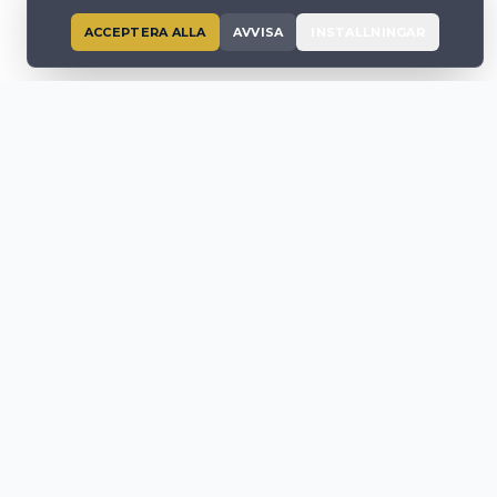
ACCEPTERA ALLA
AVVISA
INSTALLNINGAR
ZET FINANCE VERKAR UNDER DEN OFFICIELLA LICENSEN
ARM04957 UTFARDAD TILL BOLAGETS MANAGING PARTNER
HERR MICHAEL MERCIECA, SOM AR BEHORIG I SIN
PERSONLIGA KAPACITET ATT AGERA SOM CORPORATE
PROVIDER HOS MALTA FINANCIAL SERVICES AUTHORITY.
Privat kunddesk
BEGAR ATERUPPRINGNING