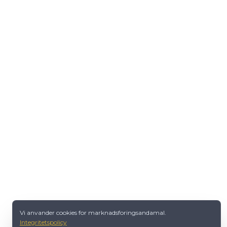
Vi anvander cookies for marknadsforingsandamal.
Integritetspolicy