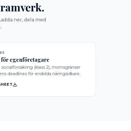
teramverk.
Ladda ner, dela med
.
RE
t för egenföretagare
 socialförsäkring (klass 2), momsgränser
ens deadlines för enskilda näringsidkare.
SHEET