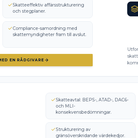
Skatteeffektiv affärsstrukturering
och stegplaner.
Compliance-samordning med
skattemyndigheter fram till avslut.
Utfo
skat
MED EN RÅDGIVARE
komm
Skatteavtal: BEPS-, ATAD-, DAC6-
och MLI-
konsekvensbedömningar.
Strukturering av
gränsöverskridande värdekedjor.