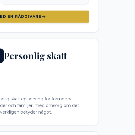
ED EN RÅDGIVARE
Personlig skatt
onlig skatteplanering för förmögna
vider och familjer, med omsorg om det
verkligen betyder något.