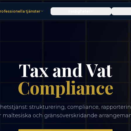
rofessionella tjänster
Fastigheter
Tax and Vat
Compliance
hetstjänst: strukturering, compliance, rapporteri
r maltesiska och gränsöverskridande arrangema