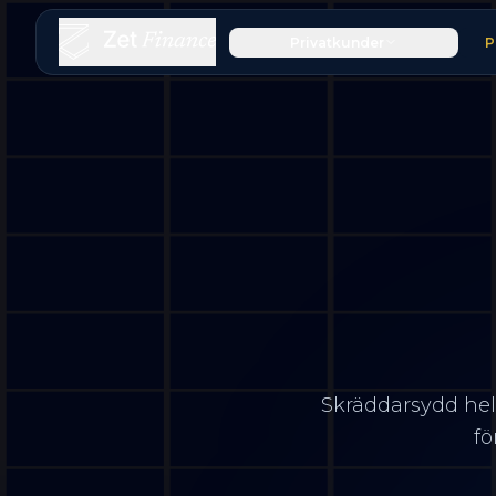
Privatkunder
P
Skräddarsydd hel
fö