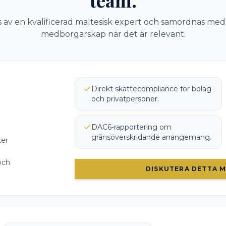
team.
 av en kvalificerad maltesisk expert och samordnas med
medborgarskap när det är relevant.
Direkt skattecompliance för bolag
och privatpersoner.
DAC6-rapportering om
gränsöverskridande arrangemang.
ter
och
DISKUTERA DETTA M