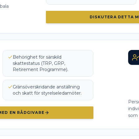
obala
DISKUTERA DETTA M
Behörighet för särskild
skattestatus (TRP, GRP,
Retirement Programme).
Gränsöverskridande anställning
och skatt för styrelseledamöter.
Pers
indi
MED EN RÅDGIVARE
som 