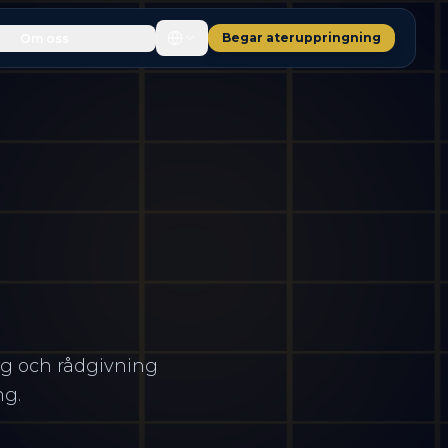
Begar ateruppringning
Om oss
ng och rådgivning
ng.