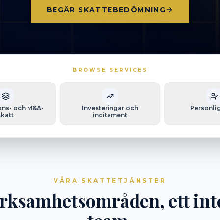
BEGÄR SKATTEBEDÖMNING
BROWSE SERVICES
ons- och M&A-
Investeringar och
Personlig
skatt
incitament
VÅRA SKATTETJÄNSTER
rksamhetsområden, ett int